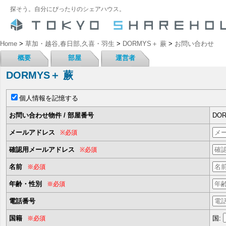
探そう。自分にぴったりのシェアハウス。
Home
>
草加・越谷,春日部,久喜・羽生
>
DORMYS＋ 蕨
>
お問い合わせ
概要
部屋
運営者
DORMYS＋ 蕨
個人情報を記憶する
お問い合わせ物件 / 部屋番号
DOR
メールアドレス
※必須
確認用メールアドレス
※必須
名前
※必須
年齢・性別
※必須
電話番号
国籍
国:
※必須