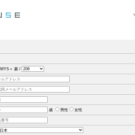
MYS＋ 蕨 /
歳
男性
女性