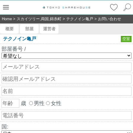
Home
>
スカイツリー,両国,錦糸町
>
テクノイン亀戸
>
お問い合わせ
概要
部屋
運営者
テクノイン亀戸
空室
部屋番号 /
歳
男性
女性
国: