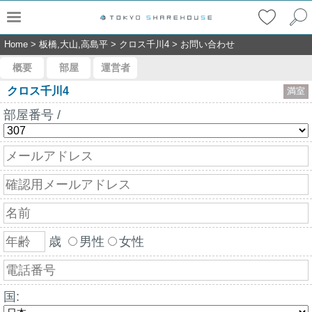
Home
>
板橋,大山,高島平
>
クロス千川4
>
お問い合わせ
概要
部屋
運営者
クロス千川4
満室
部屋番号 /
歳
男性
女性
国: