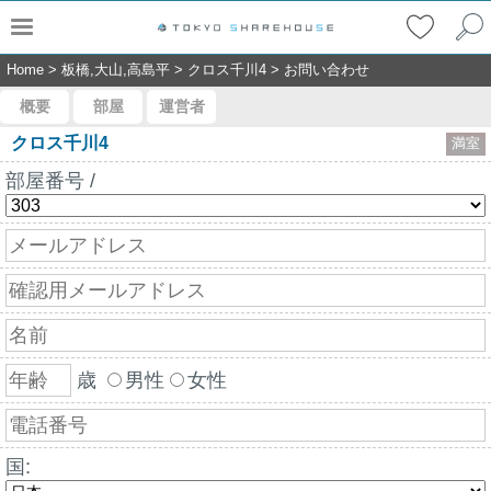
Home
>
板橋,大山,高島平
>
クロス千川4
>
お問い合わせ
概要
部屋
運営者
クロス千川4
満室
部屋番号 /
歳
男性
女性
国: