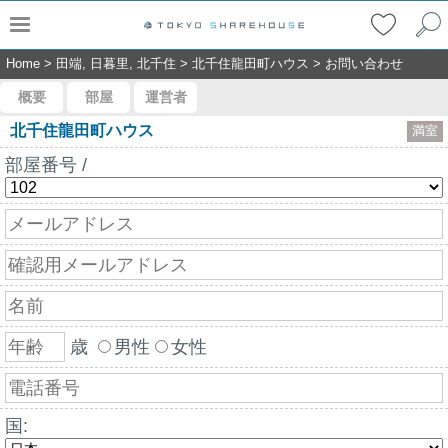
Home
>
田端, 日暮里, 北千住
>
北千住龍田町ハウス
>
お問い合わせ
概要
部屋
運営者
北千住龍田町ハウス
満室
部屋番号 /
歳
男性
女性
国: