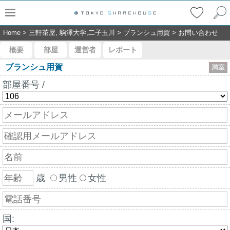
Home
>
三軒茶屋, 駒澤大学,二子玉川
>
ブランシュ用賀
>
お問い合わせ
概要
部屋
運営者
レポート
ブランシュ用賀
満室
部屋番号 /
歳
男性
女性
国: