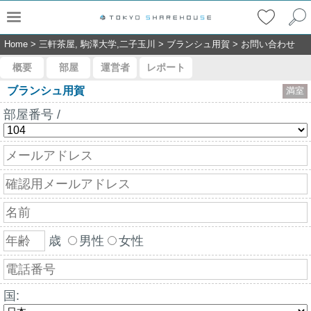
Home
>
三軒茶屋, 駒澤大学,二子玉川
>
ブランシュ用賀
>
お問い合わせ
概要
部屋
運営者
レポート
ブランシュ用賀
満室
部屋番号 /
歳
男性
女性
国: