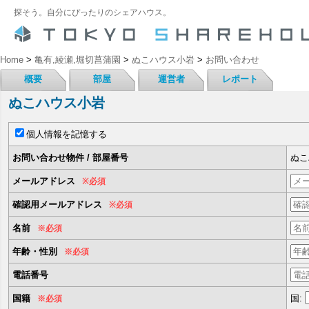
探そう。自分にぴったりのシェアハウス。
Home
>
亀有,綾瀬,堀切菖蒲園
>
ぬこハウス小岩
>
お問い合わせ
概要
部屋
運営者
レポート
ぬこハウス小岩
個人情報を記憶する
お問い合わせ物件 / 部屋番号
ぬこ
メールアドレス
※必須
確認用メールアドレス
※必須
名前
※必須
年齢・性別
※必須
電話番号
国籍
国:
※必須