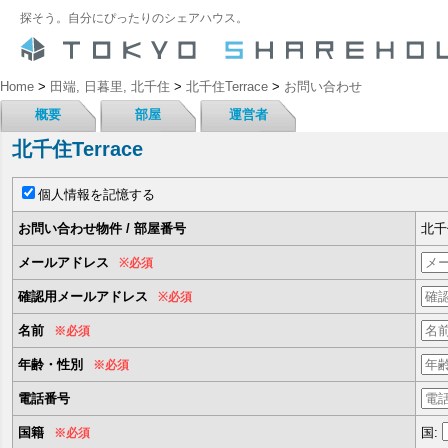
探そう。自分にぴったりのシェアハウス。
Home
>
田端, 日暮里, 北千住
>
北千住Terrace
>
お問い合わせ
概要
部屋
運営者
北千住Terrace
個人情報を記憶する
お問い合わせ物件 / 部屋番号
北千住
メールアドレス
※必須
確認用メールアドレス
※必須
名前
※必須
年齢・性別
※必須
電話番号
国籍
国:
※必須