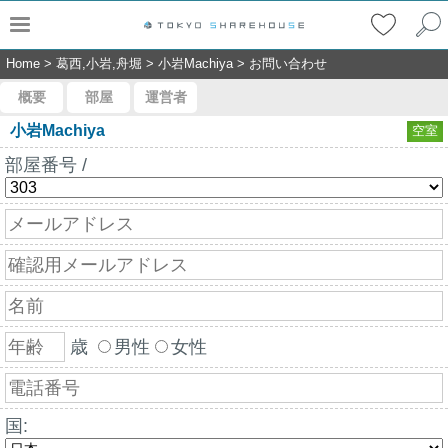
Home
>
葛西,小岩,舟堀
>
小岩Machiya
>
お問い合わせ
概要
部屋
運営者
小岩Machiya
空室
部屋番号 /
歳
男性
女性
国: