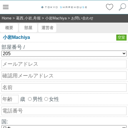
Home
>
葛西,小岩,舟堀
>
小岩Machiya
>
お問い合わせ
概要
部屋
運営者
小岩Machiya
空室
部屋番号 /
歳
男性
女性
国: