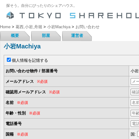
探そう。自分にぴったりのシェアハウス。
Home
>
葛西,小岩,舟堀
>
小岩Machiya
>
お問い合わせ
概要
部屋
運営者
小岩Machiya
個人情報を記憶する
お問い合わせ物件 / 部屋番号
小岩M
メールアドレス
※必須
確認用メールアドレス
※必須
名前
※必須
年齢・性別
※必須
電話番号
国籍
国:
※必須