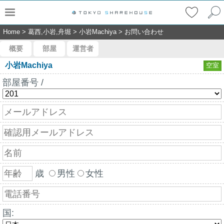
Home
>
葛西,小岩,舟堀
>
小岩Machiya
>
お問い合わせ
概要
部屋
運営者
小岩Machiya
空室
部屋番号 /
歳
男性
女性
国: