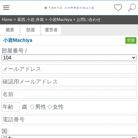
Home
>
葛西,小岩,舟堀
>
小岩Machiya
>
お問い合わせ
概要
部屋
運営者
小岩Machiya
空室
部屋番号 /
歳
男性
女性
国: