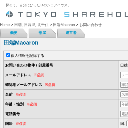
探そう。自分にぴったりのシェアハウス。
Home
>
田端, 日暮里, 北千住
>
田端Macaron
>
お問い合わせ
概要
部屋
運営者
田端Macaron
個人情報を記憶する
お問い合わせ物件 / 部屋番号
田端M
メールアドレス
※必須
確認用メールアドレス
※必須
名前
※必須
年齢・性別
※必須
電話番号
国籍
国:
※必須