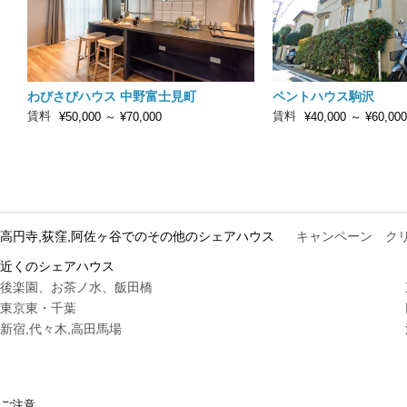
わびさびハウス 中野富士見町
ペントハウス駒沢
賃料
賃料
¥50,000
～
¥70,000
¥40,000
～
¥60,000
高円寺,荻窪,阿佐ヶ谷でのその他のシェアハウス
キャンペーン
ク
近くのシェアハウス
後楽園、お茶ノ水、飯田橋
東京東・千葉
新宿,代々木,高田馬場
ご注意