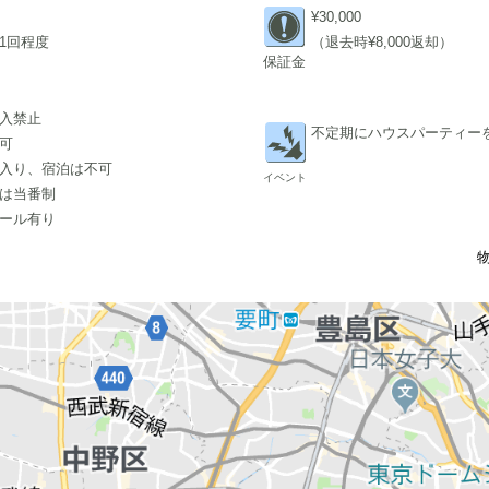
¥30,000
1回程度
（退去時¥8,000返却）
保証金
入禁止
不定期にハウスパーティー
可
入り、宿泊は不可
イベント
は当番制
ール有り