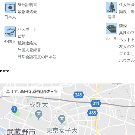
身分証明書
住人当番
緊急連絡先
頻度：週
日本人
清掃
禁煙
パスポート
異性の立
ビザ
ルール
ペット不
外国人
緊急連絡先
友人の立
外国人登録書
ゴミ出し
日常会話程度の日本語
ハウスル
note:
エリア: 高円寺,荻窪,阿佐ヶ谷