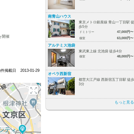
南青山ハウス
東京メトロ銀座線 青山一丁目駅 
歩5分
47,000円〜
ドミトリー
を開催
63,000円〜
個室
アルテミス池袋
東武東上線 北池袋 徒歩4分
48,000円〜
個室
物件掲載日
2013-01-29
オペラ西新宿
都営大江戸線 西新宿五丁目駅 徒
3分
もっと見る