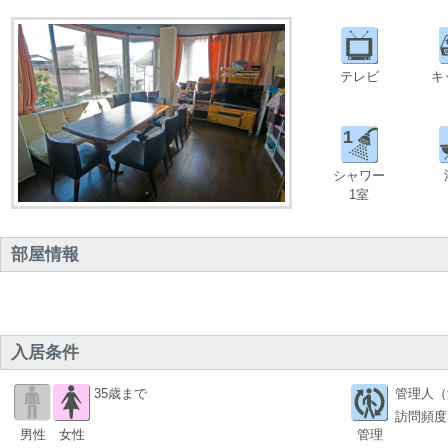
テレビ
キ
1
シャワー
1室
部屋情報
入居条件
35歳まで
管理人（
訪問頻度
男性
女性
管理