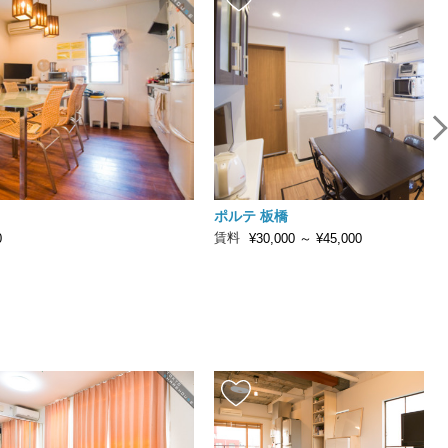
ポルテ 板橋
賃料
0
¥30,000
～
¥45,000