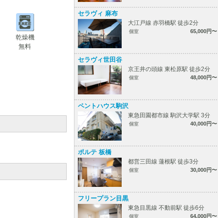
セラヴィ 麻布
大江戸線 赤羽橋駅 徒歩2分
65,000円〜
個室
乾燥機
無料
セラヴィ世田谷
京王井の頭線 東松原駅 徒歩2分
48,000円〜
個室
ペントハウス駒沢
東急田園都市線 駒沢大学駅 3分
40,000円〜
個室
ポルテ 板橋
都営三田線 蓮根駅 徒歩3分
30,000円〜
個室
フリープラン目黒
東急目黒線 不動前駅 徒歩6分
64,000円〜
個室