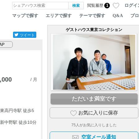
ログイ
閲覧履歴
1
マップで探す
エリアで探す
テーマで探す
Q&A
ブロ
ゲストハウス東京コレクション
ツイート
AP
,000
/ 月
ただいま満室です
東高円寺駅 徒歩5
お気に入りに保存
新中野駅 徒歩10分
75
人がお気に入りしました
空室メール通知