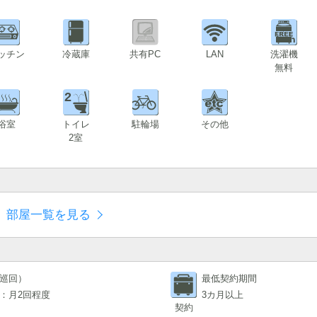
ッチン
冷蔵庫
共有PC
LAN
洗濯機
無料
2
浴室
トイレ
駐輪場
その他
2室
部屋一覧を見る
巡回）
最低契約期間
：月2回程度
3カ月以上
契約