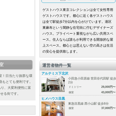
ゲストハウス東京コレクションは全て女性専用
ゲストハウスです。都心に近く各ゲストハウス
は全て駅徒歩7分以内を心がけています。港区
東麻布という閑静な住宅街に佇むデザイナーズ
ハウス。プライベート重視ながら広い共用スペ
ース。住人ならば誰もが利用できる開放的な屋
上スペース。都心とは思えない空の高さは生活
の安心を提供致します。
室
運営者物件一覧
アルテミス下北沢
室！日当たり抜群な環
小田急小田原線 世田谷代田駅 徒
勤もとても便利です。
2分
29,000円〜
ドミトリー
あり、大変利便性に富
43,000円〜
個室
らせる街です。
ヒメハウス目黒
東急目黒線 西小山駅 徒歩8分
37,000円〜
個室