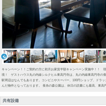
キャンペーン！！ご契約の方に初月お家賃半額キャンペーン実施中！！ 
境！ ゲストハウス丸の内線シルクヒル東高円寺は、丸の内線東高円寺の蚕
駅周辺はなんでもあります。コンビニやスーパー、100円ショップ、ドラ
んだ物件となっております。 蚕糸の森公園は、休日の読書にも最高、東高円
共有設備