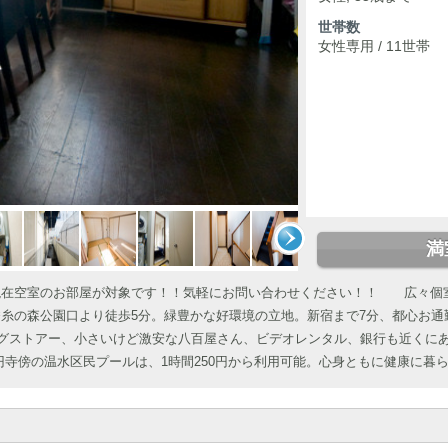
世帯数
女性専用 / 11世帯
満
現在空室のお部屋が対象です！！気軽にお問い合わせください！！ 広々個
糸の森公園口より徒歩5分。緑豊かな好環境の立地。新宿まで7分、都心お通
ッグストアー、小さいけど激安な八百屋さん、ビデオレンタル、銀行も近くに
寺傍の温水区民プールは、1時間250円から利用可能。心身ともに健康に暮