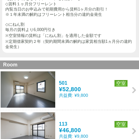
◇賃料１ヶ月分フリーレント
内覧当日のお申込みで初期費用から賃料1ヶ月分の割引！
※１年未満の解約はフリーレント相当分の違約金発生
◇にねん割
毎月の賃料より6,000円引き
※空室情報の賃料は「にねん割」を適用した金額です
※定期借家契約２年（契約期間未満の解約は家賃相当額1ヵ月分の違約
金発生）
Room
501
空室
¥52,800
共益費:
¥9,800
113
空室
¥46,800
共益費:
¥9,800