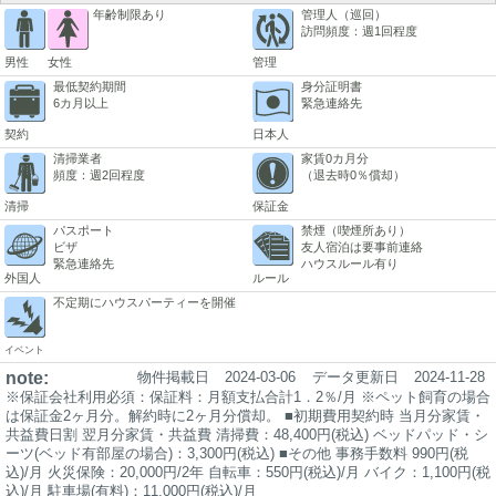
年齢制限あり
管理人（巡回）
訪問頻度：週1回程度
男性
女性
管理
最低契約期間
身分証明書
6カ月以上
緊急連絡先
契約
日本人
清掃業者
家賃0カ月分
頻度：週2回程度
（退去時0％償却）
清掃
保証金
パスポート
禁煙（喫煙所あり）
ビザ
友人宿泊は要事前連絡
緊急連絡先
ハウスルール有り
外国人
ルール
不定期にハウスパーティーを開催
イベント
note:
物件掲載日
2024-03-06
データ更新日
2024-11-28
※保証会社利用必須：保証料：月額支払合計1．2％/月 ※ペット飼育の場合
は保証金2ヶ月分。解約時に2ヶ月分償却。 ■初期費用契約時 当月分家賃・
共益費日割 翌月分家賃・共益費 清掃費：48,400円(税込) ベッドパッド・シ
ーツ(ベッド有部屋の場合)：3,300円(税込) ■その他 事務手数料 990円(税
込)/月 火災保険：20,000円/2年 自転車：550円(税込)/月 バイク：1,100円(税
込)/月 駐車場(有料)：11,000円(税込)/月