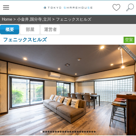
Home
>
小金井,国分寺,立川
>
フェニックスヒルズ
概要
部屋
運営者
フェニックスヒルズ
空室