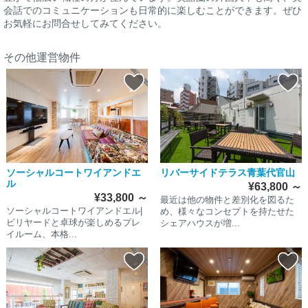
会話でのコミュニケーションも日常的に楽しむことができます。ぜひ
お気軽にお問合せしてみてください。
その他運営物件
ソーシャルコートワイアンドエ
リバーサイドテラス青葉代官山
ル
¥63,800
～
¥33,800
～
最近は他の物件と差別化を図るた
ソーシャルコートワイアンドエル|
め、様々なコンセプトを持たせた
ビリヤードと卓球が楽しめるプレ
シェアハウスが増...
イルーム、本格...