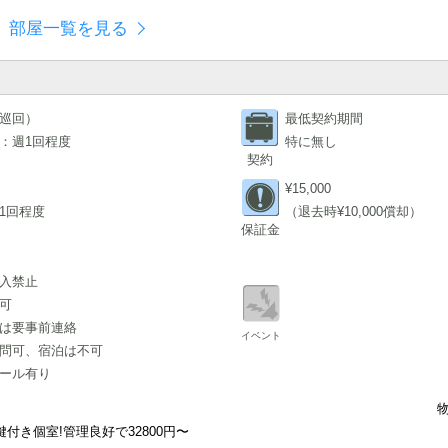
部屋一覧を見る
巡回）
最低契約期間
：週1回程度
特に無し
契約
¥15,000
1回程度
（退去時¥10,000償却）
保証金
入禁止
可
は要事前連絡
イベント
問可、宿泊は不可
ール有り
付き個室!管理良好で32800円〜