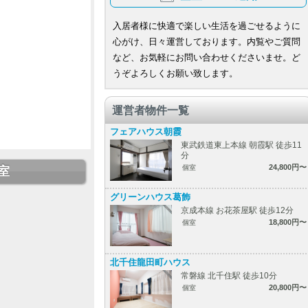
入居者様に快適で楽しい生活を過ごせるように
心がけ、日々運営しております。内覧やご質問
など、お気軽にお問い合わせくださいませ。ど
うぞよろしくお願い致します。
運営者物件一覧
フェアハウス朝霞
東武鉄道東上本線 朝霞駅 徒歩11
分
24,800円〜
個室
室
グリーンハウス葛飾
京成本線 お花茶屋駅 徒歩12分
18,800円〜
個室
北千住龍田町ハウス
常磐線 北千住駅 徒歩10分
20,800円〜
個室