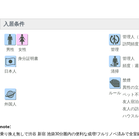
入居条件
管理人（
訪問頻度
男性
女性
管理
身分証明書
管理人
頻度：週
日本人
清掃
禁煙
異性の立
ルール
ペット不
友人宿泊
外国人
友人の訪
ハウスル
note:
乗り換え無しで渋谷 新宿 池袋30分圏内の便利な成増!フルリノベ済みで全室鍵