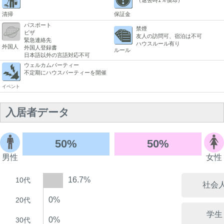
清掃
保証金
パスポート
禁煙
ビザ
友人の訪問可、宿泊は不可
緊急連絡先
ハウスルール有り
外国人
外国人登録書
ルール
日本語以外の言語対応不可
ウェルカムパーティー
不定期にハウスパーティーを開催
イベント
入居者データ
50%
50%
男性
女性
16.7%
10代
社会
0%
20代
学生
0%
30代