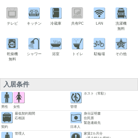
テレビ
キッチン
冷蔵庫
共有PC
LAN
洗濯機
無料
乾燥機
シャワー
浴室
トイレ
駐輪場
その他
無料
入居条件
ホスト（常駐）
男性
女性
管理
最低契約期間
身分証明書
応相談
住民票
緊急連絡先
契約
日本人
管理人
家賃2カ月分
（退去時1％償却）