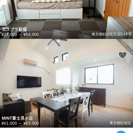
エスプラ荻窪
¥27,000
～
¥54,000
東京都杉並区天沼3-14-8
MINT富士見ヶ丘
¥61,000
～
¥63,000
東京都杉並区