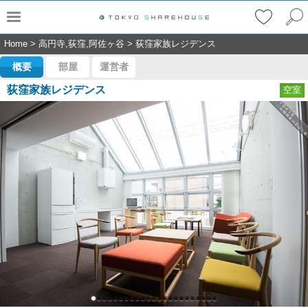
Home
>
高円寺,荻窪,阿佐ヶ谷
>
荻窪家族レジデンス
概要
部屋
運営者
荻窪家族レジデンス
空室