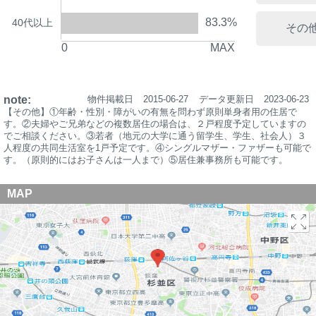
83.3%
40代以上
その
0
MAX
note:
物件掲載日
2015-06-27
データ更新日
2023-06-23
【その他】①年齢・性別・障がいの有無を問わず原則単身者用の住居で
す。②夫婦やご兄弟などの複数居住の場合は、２戸程度予定していますの
でご相談ください。③若者（地元の大学に通う留学生、学生、社会人）３
人程度の共同生活室を1戸予定です。④シングルマザー・ファザーも可能で
す。（原則的にはお子さんは一人まで）⑤居住兼事務所も可能です。
MAP