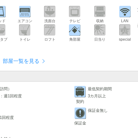
ッド
エアコン
洗面台
テレビ
収納
LAN
タブ
トイレ
ロフト
角部屋
日当り
special
部屋一覧を見る
訪問）
最低契約期間
：週1回程度
3カ月以上
契約
保証金無し
1回程度
保証金