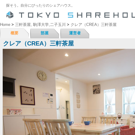
探そう。自分にぴったりのシェアハウス。
Home
>
三軒茶屋, 駒澤大学,二子玉川
>
クレア（CREA）三軒茶屋
概要
部屋
運営者
クレア（CREA）三軒茶屋