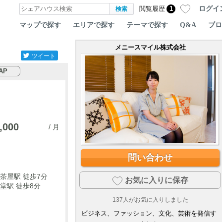
ログイ
閲覧履歴
1
マップで探す
エリアで探す
テーマで探す
Q&A
ブロ
メニースマイル株式会社
ツイート
AP
,000
/ 月
問い合わせ
茶屋駅 徒歩7分
お気に入りに保存
堂駅 徒歩8分
137
人がお気に入りしました
ビジネス、ファッション、文化、芸術を発信す