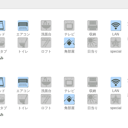
ッド
エアコン
洗面台
テレビ
収納
LAN
タブ
トイレ
ロフト
角部屋
日当り
special
のみ
ッド
エアコン
洗面台
テレビ
収納
LAN
タブ
トイレ
ロフト
角部屋
日当り
special
のみ