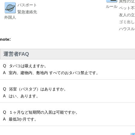
異性の立
パスポート
ルール
ペット不
緊急連絡先
友人の立
外国人
ゴミ出し
ハウスル
note:
運営者FAQ
Q
タバコは吸えますか。
A
室内、建物内、敷地内 すべてのおタバコ禁止です。
Q
浴室（バスタブ）はありますか。
A
はい、あります。
Q
１ヶ月など短期間の入居は可能ですか。
A
最低3か月です。