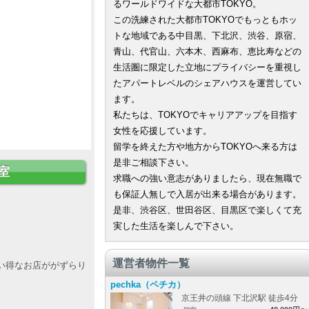
るワールドワイドな大都市TOKYO。
この洗練された大都市TOKYOでもっともホッ
トな地域である中目黒、下北沢、渋谷、原宿、
青山、代官山、六本木、西麻布、恵比寿などの
生活圏に限定した立地にプライバシーを重視し
たアパートレベルのシェアハウスを運営してい
ます。
私たちは、TOKYOでキャリアアップを目指す
女性を応援しています。
留学を終えた方や地方からTOKYOへ来る方は
是非ご相談下さい。
室
求職への強い意志がありましたら、現在無職で
も保証人無しで入居が出来る場合があります。
是非、渋谷区、世田谷区、目黒区で楽しくて充
実した生活を楽しんで下さい。
運営者物件一覧
い得なお店ががずらり
pechka（ペチカ）
京王井の頭線 下北沢駅 徒歩4分