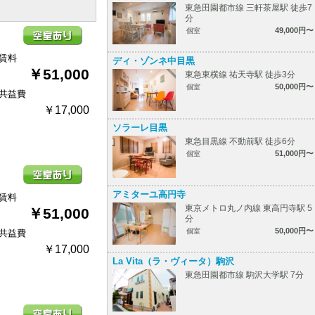
東急田園都市線 三軒茶屋駅 徒歩7
分
49,000円〜
個室
賃料
ディ・ゾンネ中目黒
￥51,000
東急東横線 祐天寺駅 徒歩3分
50,000円〜
個室
共益費
￥17,000
ソラーレ目黒
東急目黒線 不動前駅 徒歩6分
51,000円〜
個室
アミターユ高円寺
賃料
東京メトロ丸ノ内線 東高円寺駅 5
￥51,000
分
50,000円〜
個室
共益費
￥17,000
La Vita（ラ・ヴィータ）駒沢
東急田園都市線 駒沢大学駅 7分