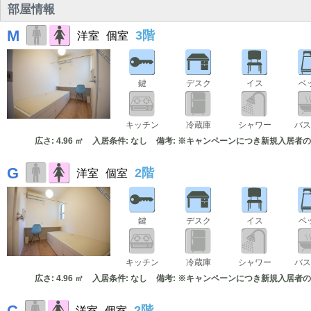
部屋情報
M
3階
洋室
個室
鍵
デスク
イス
ベ
キッチン
冷蔵庫
シャワー
バス
広さ: 4.96 ㎡
入居条件: なし
備考: ※キャンペーンにつき新規入居者
G
2階
洋室
個室
鍵
デスク
イス
ベ
キッチン
冷蔵庫
シャワー
バス
広さ: 4.96 ㎡
入居条件: なし
備考: ※キャンペーンにつき新規入居者
C
2階
洋室
個室