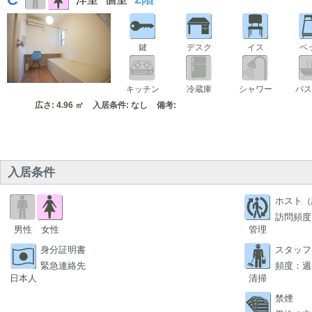
鍵
デスク
イス
ベ
キッチン
冷蔵庫
シャワー
バス
広さ: 4.96 ㎡
入居条件: なし
備考:
入居条件
ホスト（
訪問頻度
男性
女性
管理
身分証明書
スタッフ
緊急連絡先
頻度：週
日本人
清掃
禁煙