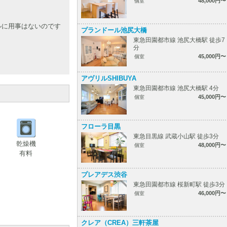
48,000円〜
個室
ルに用事はないのです
プランドール池尻大橋
東急田園都市線 池尻大橋駅 徒歩7
分
45,000円〜
個室
アヴリルSHIBUYA
東急田園都市線 池尻大橋駅 4分
45,000円〜
個室
フローラ目黒
東急目黒線 武蔵小山駅 徒歩3分
乾燥機
48,000円〜
個室
有料
プレアデス渋谷
東急田園都市線 桜新町駅 徒歩3分
46,000円〜
個室
クレア（CREA）三軒茶屋