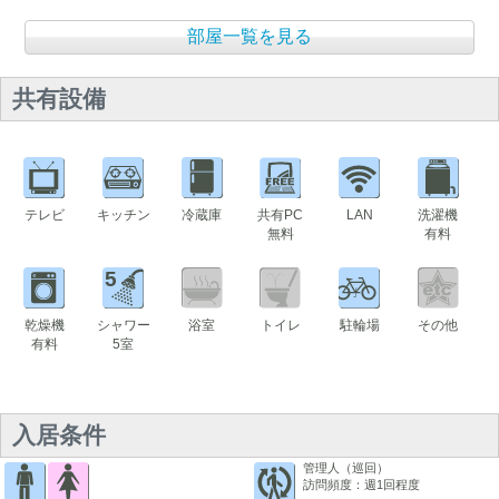
部屋一覧を見る
共有設備
テレビ
キッチン
冷蔵庫
共有PC
LAN
洗濯機
無料
有料
5
乾燥機
シャワー
浴室
トイレ
駐輪場
その他
有料
5室
入居条件
管理人（巡回）
訪問頻度：週1回程度