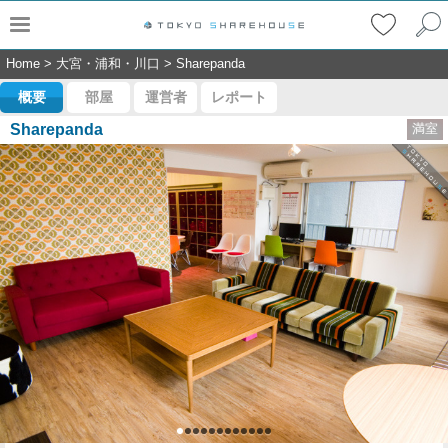
Home
>
大宮・浦和・川口
>
Sharepanda
概要
部屋
運営者
レポート
Sharepanda
満室