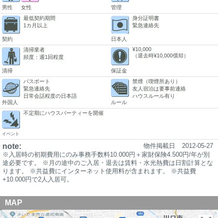
男性
女性
管理
最低契約期間
身分証明書
1カ月以上
緊急連絡先
契約
日本人
¥10,000
清掃業者
（退去時¥10,000償却）
頻度：週1回程度
清掃
保証金
パスポート
禁煙（喫煙所あり）
緊急連絡先
友人宿泊は要事前連絡
日常会話程度の日本語
ハウスルール有り
外国人
ルール
不定期にハウスパーティーを開催
イベント
note:
物件掲載日
2012-05-27
※入居時の初期費用にのみ事務手数料10.000円＋家財保険4.500円/年が別
途必要です。 ※月の途中のご入居・退去は賃料・水光熱費は日割計算とな
ります。 ※共益費にインターネット使用料が含まれます。 ※共益費
+10.000円で2人入居可。
MAP