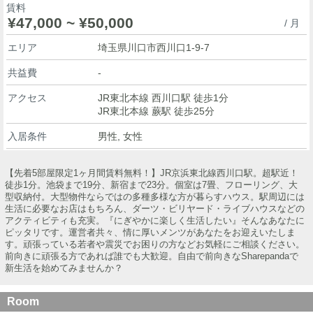
賃料
¥47,000 ~ ¥50,000
/ 月
エリア
埼玉県川口市西川口1-9-7
共益費
-
アクセス
JR東北本線 西川口駅 徒歩1分
JR東北本線 蕨駅 徒歩25分
入居条件
男性, 女性
【先着5部屋限定1ヶ月間賃料無料！】JR京浜東北線西川口駅。超駅近！
徒歩1分。池袋まで19分、新宿まで23分。個室は7畳、フローリング、大
型収納付。大型物件ならではの多種多様な方が暮らすハウス。駅周辺には
生活に必要なお店はもちろん、ダーツ・ビリヤード・ライブハウスなどの
アクティビティも充実。『にぎやかに楽しく生活したい』そんなあなたに
ピッタリです。運営者共々、情に厚いメンツがあなたをお迎えいたしま
す。頑張っている若者や震災でお困りの方などお気軽にご相談ください。
前向きに頑張る方であれば誰でも大歓迎。自由で前向きなSharepandaで
新生活を始めてみませんか？
Room