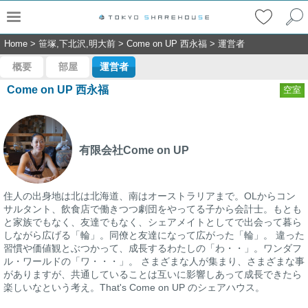
Home
>
笹塚,下北沢,明大前
>
Come on UP 西永福
>
運営者
概要
部屋
運営者
Come on UP 西永福
空室
有限会社Come on UP
住人の出身地は北は北海道、南はオーストラリアまで。OLからコン
サルタント、飲食店で働きつつ劇団をやってる子から会計士。もとも
と家族でもなく、友達でもなく、シェアメイトとしてで出会って暮ら
しながら広げる「輪」。同僚と友達になって広がった「輪」。 違った
習慣や価値観とぶつかって、成長するわたしの「わ・・」。ワンダフ
ル・ワールドの「ワ・・・」。 さまざまな人が集まり、さまざまな事
がありますが、共通していることは互いに影響しあって成長できたら
楽しいなという考え。That's Come on UP のシェアハウス。