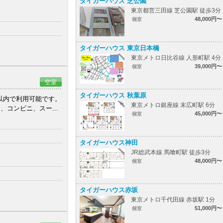
タイガーハウス 芝公園
東京都営三田線 芝公園駅 徒歩3分
48,000円〜
個室
タイガーハウス 東京日本橋
東京メトロ日比谷線 人形町駅 4分
39,000円〜
個室
空室
タイガーハウス 秋葉原
以内で利用可能です。
東京メトロ銀座線 末広町駅 6分
コンビニ、スー...
45,000円〜
個室
タイガーハウス神田
JR総武本線 馬喰町駅 徒歩3分
48,000円〜
個室
タイガーハウス赤坂
東京メトロ千代田線 赤坂駅 1分
51,000円〜
個室