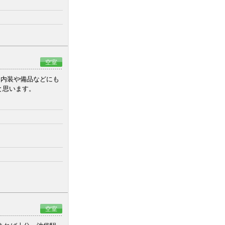
空室
と内装や備品などにも
と思います。
空室