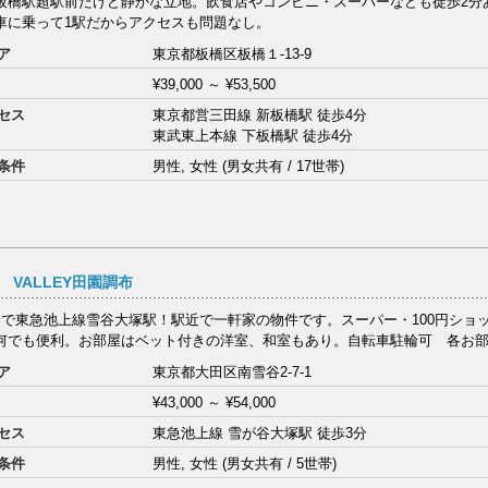
板橋駅超駅前だけど静かな立地。飲食店やコンビニ・スーパーなども徒歩2分
車に乗って1駅だからアクセスも問題なし。
ア
東京都板橋区板橋１-13-9
¥39,000
～
¥53,500
セス
東京都営三田線 新板橋駅 徒歩4分
東武東上本線 下板橋駅 徒歩4分
条件
男性, 女性 (男女共有 / 17世帯)
 VALLEY田園調布
分で東急池上線雪谷大塚駅！駅近で一軒家の物件です。スーパー・100円ショ
何でも便利。お部屋はベット付きの洋室、和室もあり。自転車駐輪可 各お部屋
ア
東京都大田区南雪谷2-7-1
¥43,000
～
¥54,000
セス
東急池上線 雪が谷大塚駅 徒歩3分
条件
男性, 女性 (男女共有 / 5世帯)