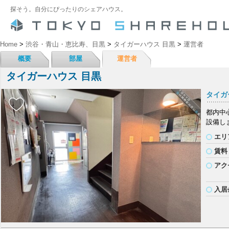
探そう。自分にぴったりのシェアハウス。
Home
>
渋谷・青山・恵比寿、目黒
>
タイガーハウス 目黒
>
運営者
概要
部屋
運営者
タイガーハウス 目黒
タイガ
都内中
設備し
エリ
賃料
アク
入居