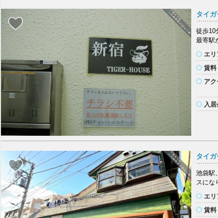
タイガ
徒歩1
最寄駅
エリ
賃料
アク
入居
タイガ
池袋駅
スにな
エリ
賃料