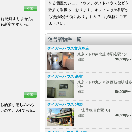
きる個室のシェアハウス、ゲストハウスなどを
空室
数多く取扱っております。オフィスは渋谷駅か
ら徒歩3分の所にありますので、お気軽にご来
には絶対困りません。
店下さい。
ても新宿ですから。
運営者物件一覧
タイガーハウス文京駒込
東京メトロ南北線 本駒込駅 4分
39,000円〜
個室
タイガーハウス 新宿
東京メトロ丸ノ内線 西新宿駅 徒
2分
50,000円〜
個室
空室
タイガーハウス 池袋
、お洒落な感じのハウ
ので、3月でも充...
JR山手線 目白駅 8分
46,000円〜
個室