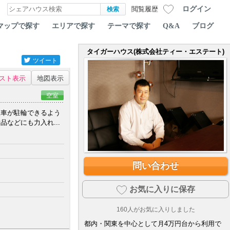
ログイン
閲覧履歴
マップで探す
エリアで探す
テーマで探す
Q&A
ブログ
タイガーハウス(株式会社ティー・エステート)
ツイート
スト表示
地図表示
空室
転車が駐輪できるよう
などにも力入れ...
問い合わせ
お気に入りに保存
160
人がお気に入りしました
都内・関東を中心として月4万円台から利用で