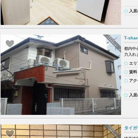
入居
T-sha
都内中
力入れ
エリ
賃料
アク
入居
タイガ