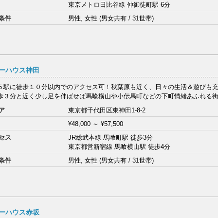
東京メトロ日比谷線 仲御徒町駅 6分
条件
男性, 女性 (男女共有 / 31世帯)
ーハウス神田
５駅に徒歩１０分以内でのアクセス可！秋葉原も近く、日々の生活＆遊びも
歩３分と近く少し足を伸ばせば馬喰横山や小伝馬町などの下町情緒あふれる街も
ア
東京都千代田区東神田1-8-2
¥48,000
～
¥57,500
セス
JR総武本線 馬喰町駅 徒歩3分
東京都営新宿線 馬喰横山駅 徒歩4分
条件
男性, 女性 (男女共有 / 31世帯)
ーハウス赤坂