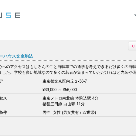
リ
ーハウス文京駒込
心へのアクセスはもちろんのこと自転車での通学を考えできるだけ多くの自
ました。学校も多い地域なので多くの若者が集まっていただければと内装や備品
ア
東京都文京区向丘２-38-7
¥39,000
～
¥56,000
セス
東京メトロ南北線 本駒込駅 4分
都営三田線 白山駅 11分
条件
男性, 女性 (男女共有 / 27世帯)