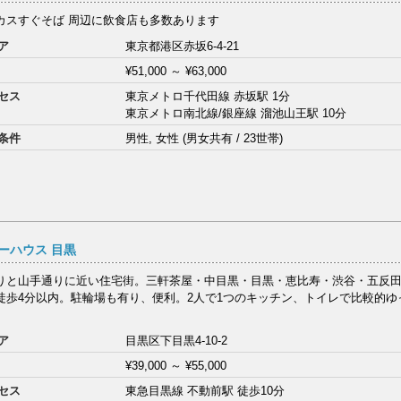
カスすぐそば 周辺に飲食店も多数あります
ア
東京都港区赤坂6-4-21
¥51,000
～
¥63,000
セス
東京メトロ千代田線 赤坂駅 1分
東京メトロ南北線/銀座線 溜池山王駅 10分
条件
男性, 女性 (男女共有 / 23世帯)
ーハウス 目黒
りと山手通りに近い住宅街。三軒茶屋・中目黒・目黒・恵比寿・渋谷・五反
徒歩4分以内。駐輪場も有り、便利。2人で1つのキッチン、トイレで比較的ゆ
ア
目黒区下目黒4-10-2
¥39,000
～
¥55,000
セス
東急目黒線 不動前駅 徒歩10分