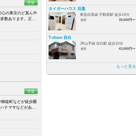
空室
タイガーハウス 目黒
安心の東京のど真ん中
東急目黒線 不動前駅 徒歩10分
数あります。正...
39,000円〜
個室
T-share 目白
JR山手線 目白駅 徒歩10分
43,000円〜
個室
もっと見る
空室
仲御徒町などが徒歩圏
ナマサなどがあ...