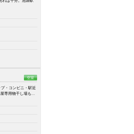
あれば十分。池袋駅
空室
ップ・コンビニ・駅近
専用物干し場も...