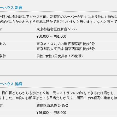
ーハウス 新宿
0分以内に4線6駅にアクセス可能。24時間のスーパーが近くにあり他にも買物
が新宿にもかかわらず所在地は静かで過ごしやすいと思います。なんと言っ
ア
東京都新宿区西新宿7-17-5
¥50,000
～
¥61,000
セス
東京メトロ丸ノ内線 西新宿駅 徒歩2分
東京都営大江戸線 新宿西口駅 徒歩5分
条件
男性, 女性 (男女共有 / 23世帯)
ーハウス 池袋
、目白駅どちらからも歩ける立地。元レストランの内装をできるだけ活かし
りました。南側のお部屋はとても日当たりが良く、周囲にそれ程高い建物も無い
ア
豊島区西池袋２-15-2
¥46,000
～
¥55,000