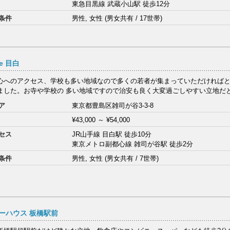
東急目黒線 武蔵小山駅 徒歩12分
条件
男性, 女性 (男女共有 / 17世帯)
re 目白
心へのアクセス、学校も多い地域なので多くの若者が集まっていただければ
ました。お寺や学校の 多い地域ですので治安も良く大変過ごしやすい立地だ
ア
東京都豊島区雑司が谷3-3-8
¥43,000
～
¥54,000
セス
JR山手線 目白駅 徒歩10分
東京メトロ副都心線 雑司が谷駅 徒歩2分
条件
男性, 女性 (男女共有 / 7世帯)
ーハウス 板橋駅前