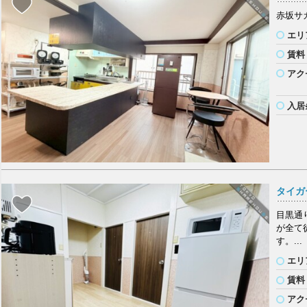
赤坂サ
エリ
賃料
アク
入居
タイガ
目黒通
が全て
す。...
エリ
賃料
アク