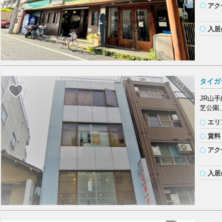
アク
入居
タイガ
JR山
芝公園
エリ
賃料
アク
入居