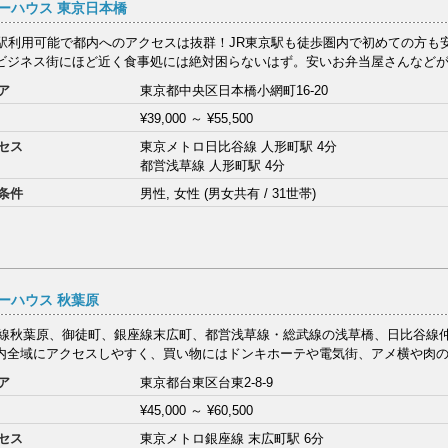
ーハウス 東京日本橋
9駅利用可能で都内へのアクセスは抜群！JR東京駅も徒歩圏内で初めての方も
ビジネス街にほど近く食事処には絶対困らないはず。安いお弁当屋さんなどが多
ア
東京都中央区日本橋小網町16-20
¥39,000
～
¥55,500
セス
東京メトロ日比谷線 人形町駅 4分
都営浅草線 人形町駅 4分
条件
男性, 女性 (男女共有 / 31世帯)
ーハウス 秋葉原
手線秋葉原、御徒町、銀座線末広町、都営浅草線・総武線の浅草橋、日比谷線
内全域にアクセスしやすく、買い物にはドンキホーテや電気街、アメ横や肉のハ
ア
東京都台東区台東2-8-9
¥45,000
～
¥60,500
セス
東京メトロ銀座線 末広町駅 6分