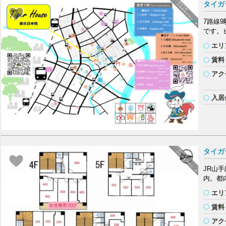
タイガ
7路線
です。
エリ
賃料
アク
入居
タイガ
JR山
内。都
エリ
賃料
アク