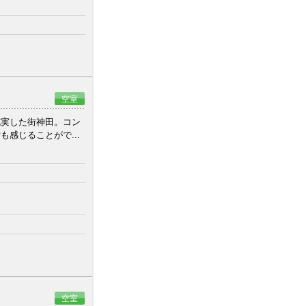
空室
充実した街神田。コン
感じることがで...
空室