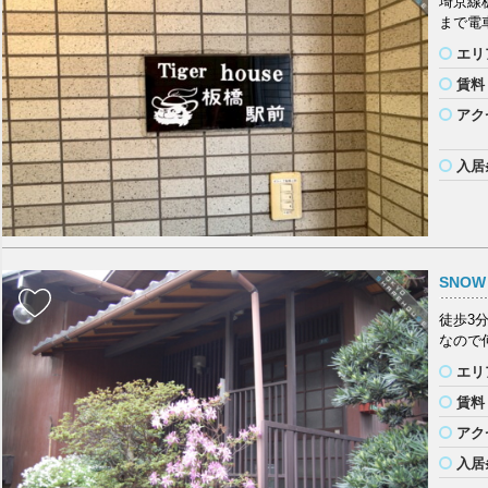
埼京線
まで電
エリ
賃料
アク
入居
SNOW
徒歩3
なので
エリ
賃料
アク
入居