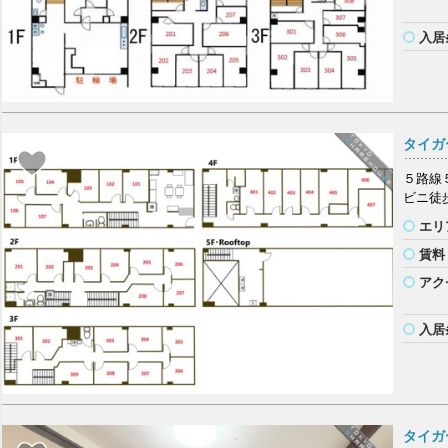
入居
タイガ
５路線
ビニ徒
エリ
賃料
アク
入居
タイガ