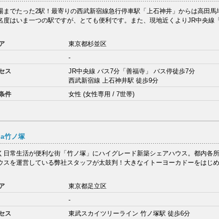
場までたった2駅！最寄りの西武新宿線急行停車駅「上石神井」からは高田馬場
名度はいま一つの駅ですが、とても便利です。また、現地近くよりJR中央線
ア
東京都杉並区
-
セス
JR中央線 バス7分「善福寺」 バス停徒歩7分
西武新宿線 上石神井駅 徒歩9分
条件
女性 (女性専用 / 7世帯)
una竹ノ塚
く日常生活が便利な街「竹ノ塚」にハイグレード新築シェアハウス。都内各所で
ウスを運営している弊社スタッフが太鼓判！大きなイトーヨーカドーをはじ
ア
東京都足立区
-
セス
東武スカイツリーライン 竹ノ塚駅 徒歩6分