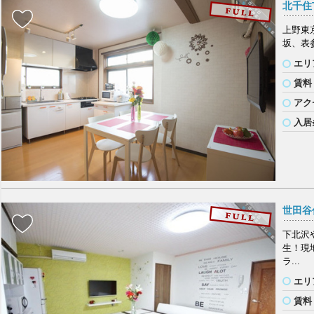
北千住T
上野東
坂、表
エリ
賃料
アク
入居
世田谷代
下北沢
生！現
ラ...
エリ
賃料