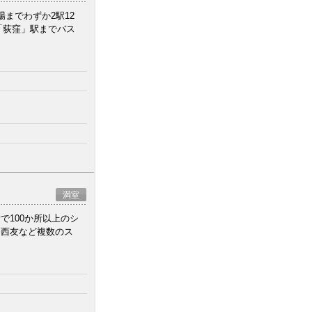
までわずか2駅12
「荻窪」駅までバス
満室
100か所以上のシ
め西友など複数のス