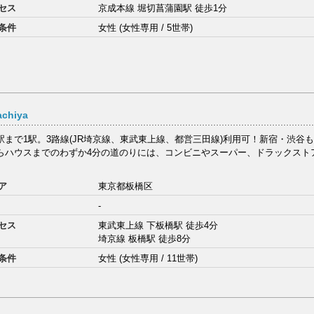
セス
京成本線 堀切菖蒲園駅 徒歩1分
条件
女性 (女性専用 / 5世帯)
chiya
まで1駅。3路線(JR埼京線、東武東上線、都営三田線)利用可！新宿・渋谷も
らハウスまでのわずか4分の道のりには、コンビニやスーパー、ドラックストア
ア
東京都板橋区
-
セス
東武東上線 下板橋駅 徒歩4分
埼京線 板橋駅 徒歩8分
条件
女性 (女性専用 / 11世帯)