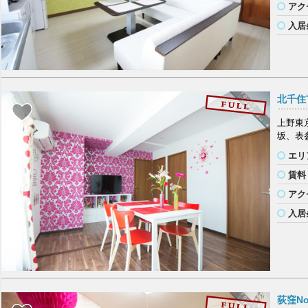
アク
入居
北千住T
上野東
坂、表
エリ
賃料
アク
入居
荻窪No