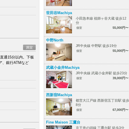
世田谷Machiya
小田急本線 祖師ヶ谷大蔵 徒歩12
分
55,000円〜
個室
中野North
JR中央線 中野駅 徒歩19分
満室
55,000円〜
個室
直通15分以内。下板
、銀行ATMなど
武蔵小金井Machiya
JR中央線 武蔵小金井駅 徒歩23分
39,000円〜
個室
西新宿Machiya
都営大江戸線 西新宿五丁目駅 徒
8分
67,000円〜
個室
Fine Maison 三鷹台
京王井の頭線 三鷹台駅 徒歩3分