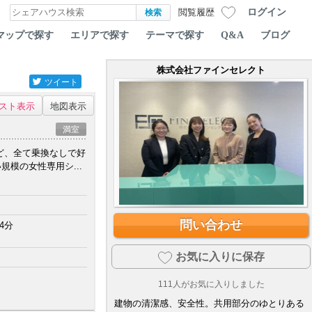
ログイン
閲覧履歴
マップで探す
エリアで探す
テーマで探す
Q&A
ブログ
株式会社ファインセレクト
ツイート
スト表示
地図表示
満室
など、全て乗換なしで好
模の女性専用シ...
問い合わせ
4分
お気に入りに保存
111
人がお気に入りしました
建物の清潔感、安全性。共用部分のゆとりある