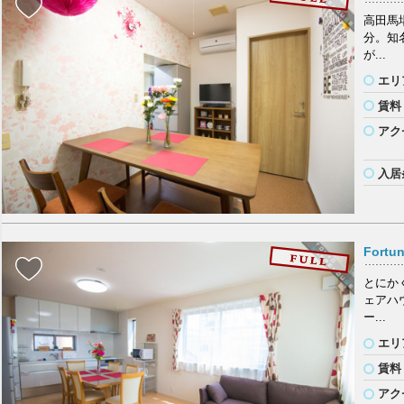
高田馬
分。知
が...
エリ
賃料
アク
入居
Fort
とにか
ェアハ
ー...
エリ
賃料
アク