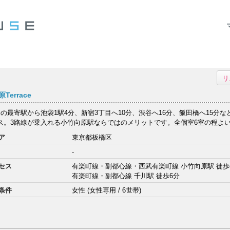
リ
Terrace
分の最寄駅から池袋1駅4分、新宿3丁目へ10分、渋谷へ16分、飯田橋へ15分
ス。3路線が乗入れる小竹向原駅ならではのメリットです。全個室6室の程よい規
ア
東京都板橋区
-
セス
有楽町線・副都心線・西武有楽町線 小竹向原駅 徒歩
有楽町線・副都心線 千川駅 徒歩6分
条件
女性 (女性専用 / 6世帯)