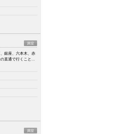
満室
町、銀座、六本木、赤
直通で行くこと...
満室