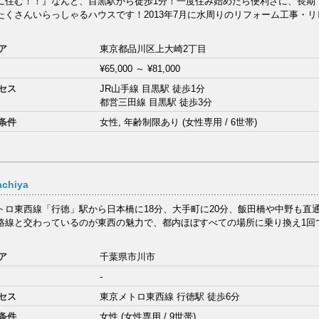
に住む！！』なんと、目黒駅から徒歩1分！一度住み始めたら便利さに、長期
たくさんいらっしゃるハウスです！2013年7月に水周りのリフォーム工事・
ア
東京都品川区上大崎2丁目
¥65,000
～
¥81,000
セス
JR山手線 目黒駅 徒歩1分
都営三田線 目黒駅 徒歩3分
条件
女性, 年齢制限あり (女性専用 / 6世帯)
chiya
トロ東西線「行徳」駅から日本橋に18分、大手町に20分、飯田橋や中野も直
路線と交わっているのが東西の魅力で、都内ほぼすべての場所に乗り換え1回
ア
千葉県市川市
-
セス
東京メトロ東西線 行徳駅 徒歩6分
条件
女性 (女性専用 / 9世帯)