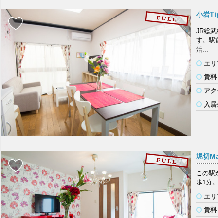
小岩Tip
JR総
す。駅
活...
エリ
賃料
アク
入居
堀切Ma
この駅
歩1分
エリ
賃料