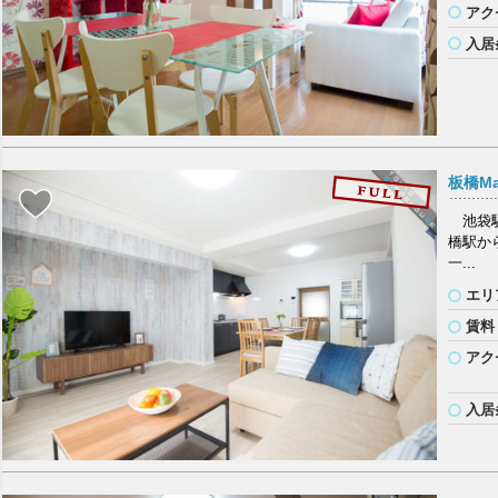
アク
入居
板橋Ma
池袋駅
橋駅か
一...
エリ
賃料
アク
入居