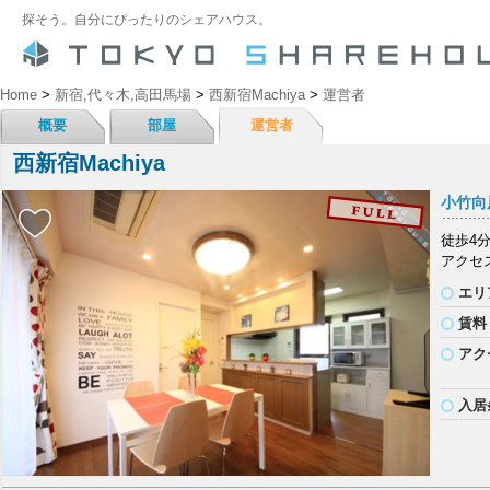
探そう。自分にぴったりのシェアハウス。
Home
>
新宿,代々木,高田馬場
>
西新宿Machiya
>
運営者
概要
部屋
運営者
西新宿Machiya
小竹向原
徒歩4
アクセ
エリ
賃料
アク
入居