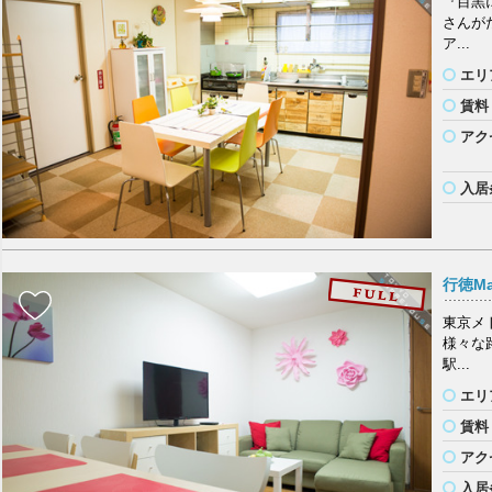
『目黒
さんが
ア...
エリ
賃料
アク
入居
行徳Ma
東京メ
様々な
駅...
エリ
賃料
アク
入居