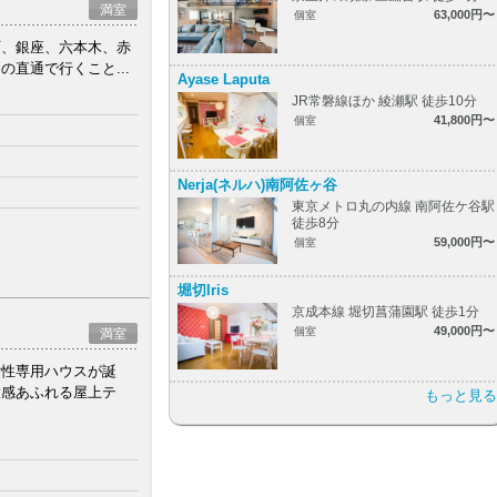
満室
63,000円〜
個室
町、銀座、六本木、赤
直通で行くこと...
Ayase Laputa
JR常磐線ほか 綾瀬駅 徒歩10分
41,800円〜
個室
Nerja(ネルハ)南阿佐ヶ谷
東京メトロ丸の内線 南阿佐ケ谷駅
徒歩8分
59,000円〜
個室
堀切Iris
京成本線 堀切菖蒲園駅 徒歩1分
49,000円〜
個室
満室
女性専用ハウスが誕
放感あふれる屋上テ
もっと見る