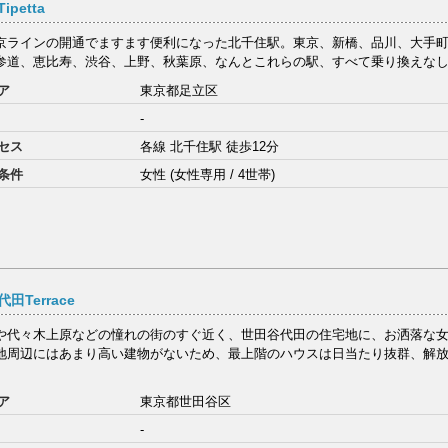
ipetta
京ラインの開通でますます便利になった北千住駅。東京、新橋、品川、大手
参道、恵比寿、渋谷、上野、秋葉原、なんとこれらの駅、すべて乗り換えなしの
ア
東京都足立区
-
セス
各線 北千住駅 徒歩12分
条件
女性 (女性専用 / 4世帯)
田Terrace
や代々木上原などの憧れの街のすぐ近く、世田谷代田の住宅地に、お洒落な
地周辺にはあまり高い建物がないため、最上階のハウスは日当たり抜群、解
ア
東京都世田谷区
-