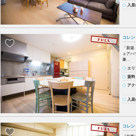
入居
コレン
「新築
ェアハ
兼...
エリ
賃料
アク
入居
コレン