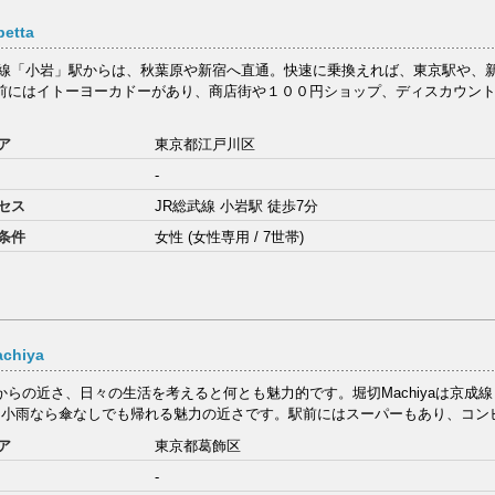
etta
武線「小岩」駅からは、秋葉原や新宿へ直通。快速に乗換えれば、東京駅や、
前にはイトーヨーカドーがあり、商店街や１００円ショップ、ディスカウン
ア
東京都江戸川区
-
セス
JR総武線 小岩駅 徒歩7分
条件
女性 (女性専用 / 7世帯)
chiya
からの近さ、日々の生活を考えると何とも魅力的です。堀切Machiyaは京成
。小雨なら傘なしでも帰れる魅力の近さです。駅前にはスーパーもあり、コンビ
ア
東京都葛飾区
-