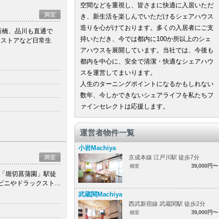
空間などを重視し、皆さまに快適に入居いただ
満室
き、新生活を楽しんでいただけるシェアハウス
造りを心がけております。多くの入居者にご支
新橋、品川も直通で
持いただき、今では都内に100か所以上のシェ
トストアなど日常生
アハウスを展開しています。当社では、今後も
都内を中心に、安全で清潔・快適なシェアハウ
スを運営してまいります。
人生のターニングポイントになるかもしれない
数年、今しかできないシェアライフを私たちフ
ァインセレクトは応援します。
運営者物件一覧
小岩Machiya
満室
京成本線 江戸川駅 徒歩7分
39,000円〜
個室
線「堀切菖蒲園」駅徒
ニやドラックスト...
武蔵関Machiya
西武新宿線 武蔵関駅 徒歩2分
39,000円〜
個室