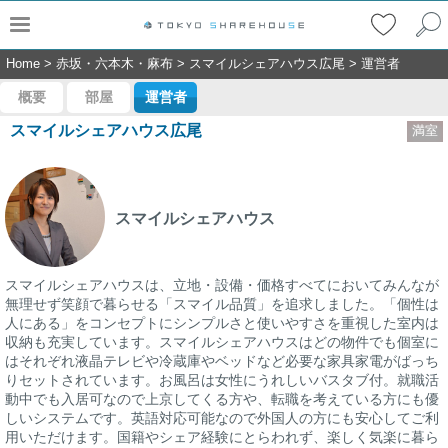
Home
>
赤坂・六本木・麻布
>
スマイルシェアハウス広尾
>
運営者
概要
部屋
運営者
スマイルシェアハウス広尾
満室
スマイルシェアハウス
スマイルシェアハウスは、立地・設備・価格すべてにおいてみんなが
無理せず笑顔で暮らせる「スマイル品質」を追求しました。「個性は
人にある」をコンセプトにシンプルさと使いやすさを重視した室内は
収納も充実しています。スマイルシェアハウスはどの物件でも個室に
はそれぞれ液晶テレビや冷蔵庫やベッドなど必要な家具家電がばっち
りセットされています。お風呂は女性にうれしいバスタブ付。就職活
動中でも入居可なので上京してくる方や、転職を考えている方にも優
しいシステムです。英語対応可能なので外国人の方にも安心してご利
用いただけます。国籍やシェア経験にとらわれず、楽しく気楽に暮ら