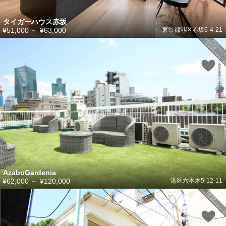
タイガーハウス赤坂
¥51,000
～
¥63,000
東京都港区赤坂6-4-21
AzabuGardenia
¥62,000
～
¥120,000
港区六本木5-12-11